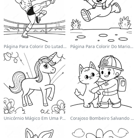
Página Para Colorir Do Lutador Da Wwe Pulando Sobre O Oponente
Página Para Colorir Do Mario Pulando Sobre Goombas
Unicórnio Mágico Em Uma Página Para Colorir Arco-Íris
Corajoso Bombeiro Salvando Um Gato Página Para Colorir