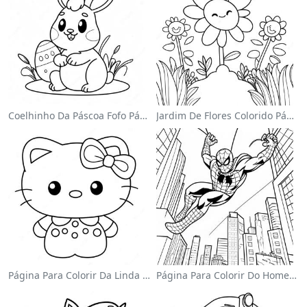
Coelhinho Da Páscoa Fofo Página Para Colorir
Jardim De Flores Colorido Página Para Colorir
Página Para Colorir Da Linda Hello Kitty Com Laço
Página Para Colorir Do Homem-Aranha Balançando Pela Cidade