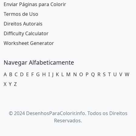
Enviar Páginas para Colorir
Termos de Uso
Direitos Autorais
Difficulty Calculator
Worksheet Generator
Navegar Alfabeticamente
A
B
C
D
E
F
G
H
I
J
K
L
M
N
O
P
Q
R
S
T
U
V
W
X
Y
Z
© 2024 DesenhosParaColorir.info. Todos os Direitos
Reservados.