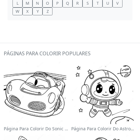
L
M
N
O
P
Q
R
S
T
U
V
W
X
Y
Z
PÁGINAS PARA COLORIR POPULARES
Página Para Colorir Do Sonic Velocista
Página Para Colorir Do Astronauta Fofo Flutuando No Espaço