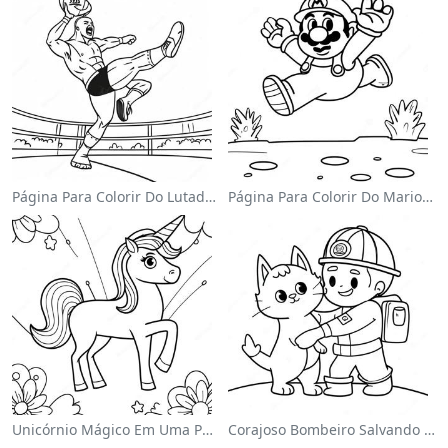
Página Para Colorir Do Lutador Da Wwe Pulando Sobre O Oponente
Página Para Colorir Do Mario Pulando Sobre Goombas
Unicórnio Mágico Em Uma Página Para Colorir Arco-Íris
Corajoso Bombeiro Salvando Um Gato Página Para Colorir