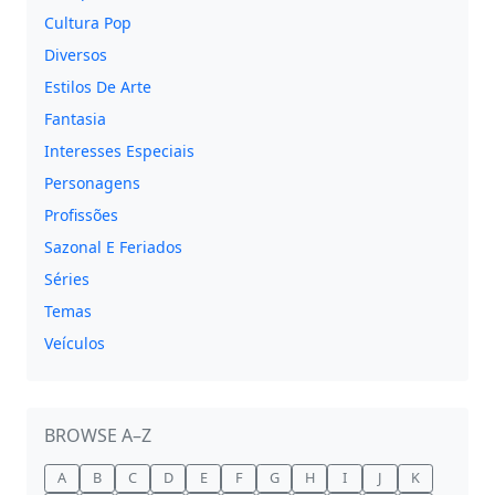
Cultura Pop
Diversos
Estilos De Arte
Fantasia
Interesses Especiais
Personagens
Profissões
Sazonal E Feriados
Séries
Temas
Veículos
BROWSE A–Z
A
B
C
D
E
F
G
H
I
J
K