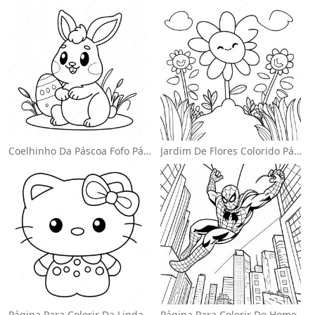
Coelhinho Da Páscoa Fofo Página Para Colorir
Jardim De Flores Colorido Página Para Colorir
Página Para Colorir Da Linda Hello Kitty Com Laço
Página Para Colorir Do Homem-Aranha Balançando Pela Cidade