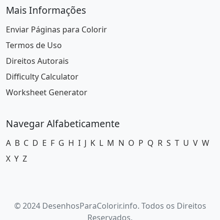
Mais Informações
Enviar Páginas para Colorir
Termos de Uso
Direitos Autorais
Difficulty Calculator
Worksheet Generator
Navegar Alfabeticamente
A
B
C
D
E
F
G
H
I
J
K
L
M
N
O
P
Q
R
S
T
U
V
W
X
Y
Z
© 2024 DesenhosParaColorir.info. Todos os Direitos
Reservados.