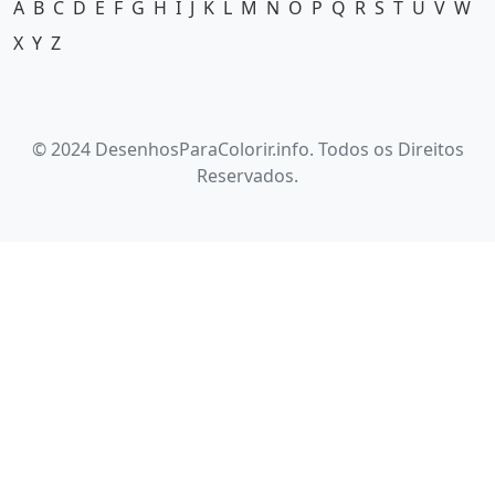
A
B
C
D
E
F
G
H
I
J
K
L
M
N
O
P
Q
R
S
T
U
V
W
X
Y
Z
© 2024 DesenhosParaColorir.info. Todos os Direitos
Reservados.