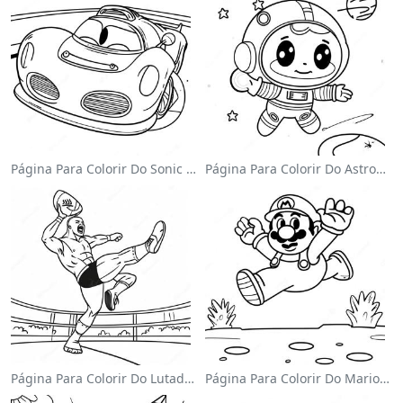
Página Para Colorir Do Sonic Velocista
Página Para Colorir Do Astronauta Fofo Flutuando No Espaço
Página Para Colorir Do Lutador Da Wwe Pulando Sobre O Oponente
Página Para Colorir Do Mario Pulando Sobre Goombas