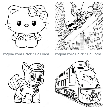
Página Para Colorir Da Linda Hello Kitty Com Laço
Página Para Colorir Do Homem-Aranha Balançando Pela Cidade