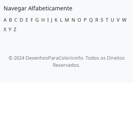
Navegar Alfabeticamente
A
B
C
D
E
F
G
H
I
J
K
L
M
N
O
P
Q
R
S
T
U
V
W
X
Y
Z
© 2024 DesenhosParaColorir.info. Todos os Direitos
Reservados.