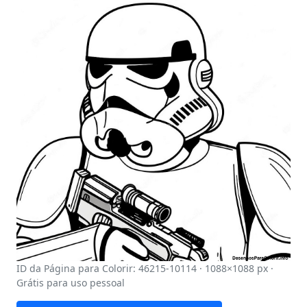
ID da Página para Colorir: 46215-10114 · 1088×1088 px ·
Grátis para uso pessoal