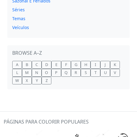
Sazonal E Feriados
Séries
Temas
Veículos
BROWSE A–Z
A
B
C
D
E
F
G
H
I
J
K
L
M
N
O
P
Q
R
S
T
U
V
W
X
Y
Z
PÁGINAS PARA COLORIR POPULARES