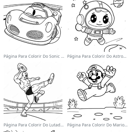
Página Para Colorir Do Sonic Velocista
Página Para Colorir Do Astronauta Fofo Flutuando No Espaço
Página Para Colorir Do Lutador Da Wwe Pulando Sobre O Oponente
Página Para Colorir Do Mario Pulando Sobre Goombas