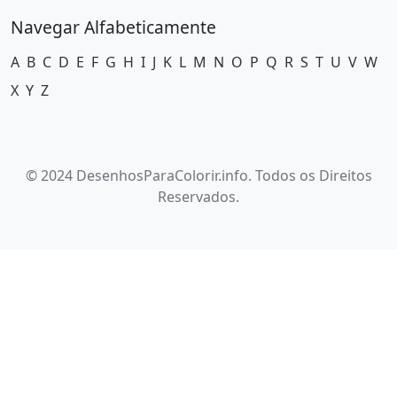
Navegar Alfabeticamente
A
B
C
D
E
F
G
H
I
J
K
L
M
N
O
P
Q
R
S
T
U
V
W
X
Y
Z
© 2024 DesenhosParaColorir.info. Todos os Direitos
Reservados.