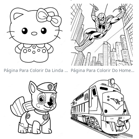
Página Para Colorir Da Linda Hello Kitty Com Laço
Página Para Colorir Do Homem-Aranha Balançando Pela Cidade