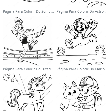
Página Para Colorir Do Sonic Velocista
Página Para Colorir Do Astronauta Fofo Flutuando No Espaço
Página Para Colorir Do Lutador Da Wwe Pulando Sobre O Oponente
Página Para Colorir Do Mario Pulando Sobre Goombas