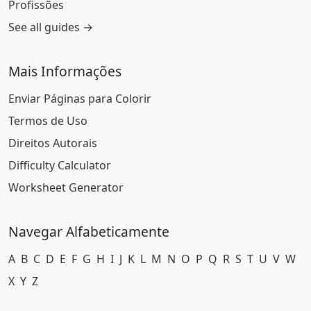
Profissões
See all guides →
Mais Informações
Enviar Páginas para Colorir
Termos de Uso
Direitos Autorais
Difficulty Calculator
Worksheet Generator
Navegar Alfabeticamente
A
B
C
D
E
F
G
H
I
J
K
L
M
N
O
P
Q
R
S
T
U
V
W
X
Y
Z