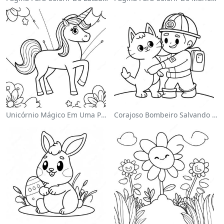
Unicórnio Mágico Em Uma Página Para Colorir Arco-Íris
Corajoso Bombeiro Salvando Um Gato Página Para Colorir