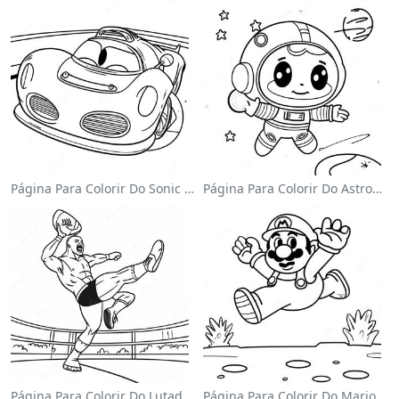
Página Para Colorir Do Sonic Velocista
Página Para Colorir Do Astronauta Fofo Flutuando No Espaço
Página Para Colorir Do Lutador Da Wwe Pulando Sobre O Oponente
Página Para Colorir Do Mario Pulando Sobre Goombas