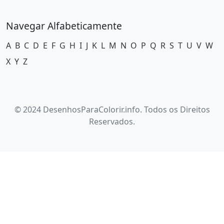
Navegar Alfabeticamente
A
B
C
D
E
F
G
H
I
J
K
L
M
N
O
P
Q
R
S
T
U
V
W
X
Y
Z
© 2024 DesenhosParaColorir.info. Todos os Direitos
Reservados.