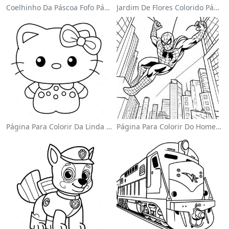
Coelhinho Da Páscoa Fofo Página Para Colorir
Jardim De Flores Colorido Página Para Colorir
Página Para Colorir Da Linda Hello Kitty Com Laço
Página Para Colorir Do Homem-Aranha Balançando Pela Cidade