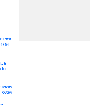
 De
ndo