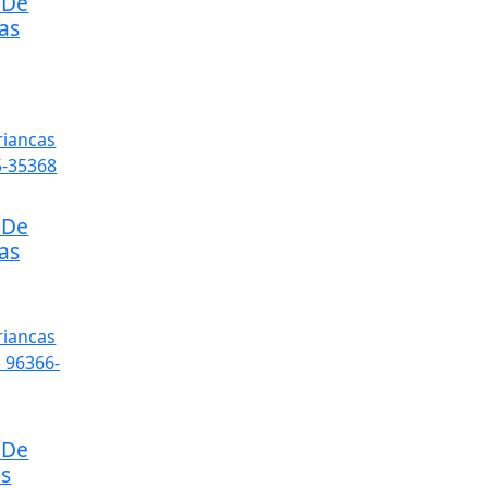
 De
as
 De
as
 De
is