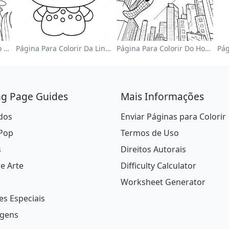
Jardim De Flores Colorido Página Para Colorir
Página Para Colorir Da Linda Hello Kitty Com Laço
Página Para Colorir Do Homem-Aranha Balançando Pela Cidade
ng Page Guides
Mais Informações
dos
Enviar Páginas para Colorir
 Pop
Termos de Uso
s
Direitos Autorais
De Arte
Difficulty Calculator
Worksheet Generator
es Especiais
gens