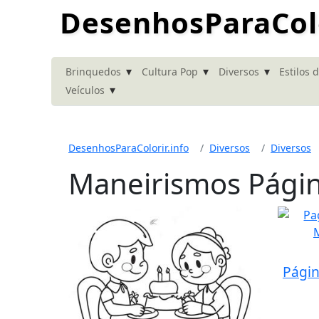
DesenhosParaColo
▾
▾
▾
Brinquedos
Cultura Pop
Diversos
Estilos 
▾
Veículos
DesenhosParaColorir.info
Diversos
Diversos
Maneirismos Págin
Págin