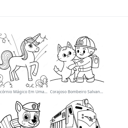
Unicórnio Mágico Em Uma Página Para Colorir Arco-Íris
Corajoso Bombeiro Salvando Um Gato Página Para Colorir