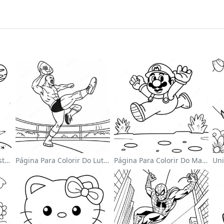
Página Para Colorir Do Astronauta Fofo Flutuando No Espaço
Página Para Colorir Do Lutador Da Wwe Pulando Sobre O Oponente
Página Para Colorir Do Mario Pulando Sobre Goombas