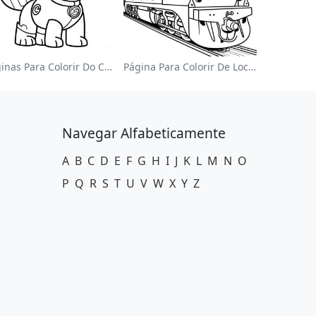
Páginas Para Colorir Do Chase Da Patrulha Canina
Página Para Colorir De Locomotiva Colorida
Navegar Alfabeticamente
A
B
C
D
E
F
G
H
I
J
K
L
M
N
O
P
Q
R
S
T
U
V
W
X
Y
Z