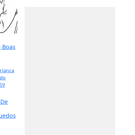
e Boas
 De
quedos