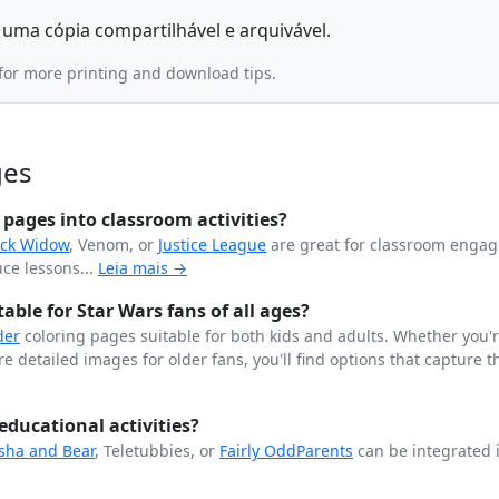
 uma cópia compartilhável e arquivável.
for more printing and download tips.
ges
pages into classroom activities?
ack Widow
, Venom, or
Justice League
are great for classroom enga
ce lessons...
Leia mais →
ble for Star Wars fans of all ages?
der
coloring pages suitable for both kids and adults. Whether you'
 detailed images for older fans, you'll find options that capture t
educational activities?
sha and Bear
, Teletubbies, or
Fairly OddParents
can be integrated 