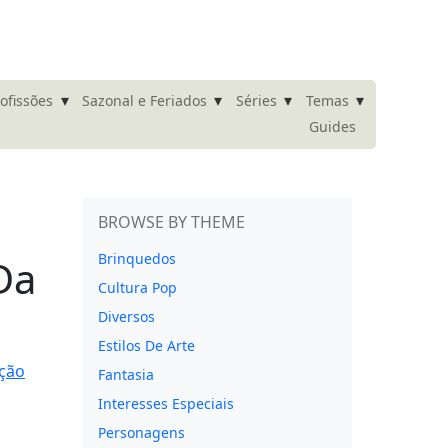
▾
▾
▾
▾
ofissões
Sazonal e Feriados
Séries
Temas
Guides
BROWSE BY THEME
Brinquedos
Da
Cultura Pop
Diversos
Estilos De Arte
Fantasia
Interesses Especiais
Personagens