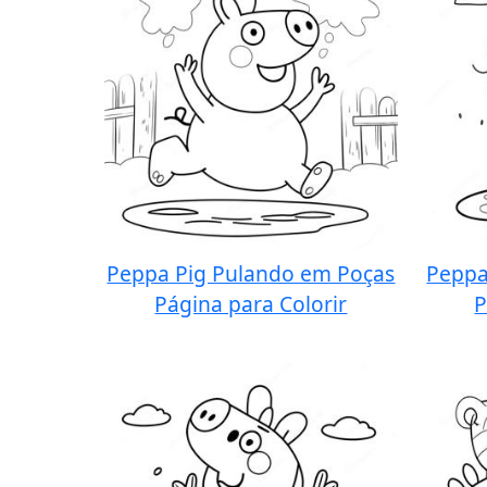
Peppa Pig Pulando em Poças
Peppa
Página para Colorir
P