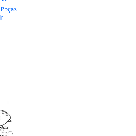
 Poças
ir