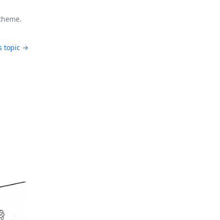
 theme.
s topic →