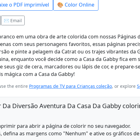
aixe o PDF imprimível
🎨 Color Online
✉️ Email
branco em uma obra de arte colorida com nossas Páginas 
cenas com seus personagens favoritos, essas páginas prec
são e pinte a pelagem da Catrat ou os trajes vibrantes da
uina, enquanto você decide como a Casa da Gabby fica em 
 seus giz de cera, marcadores ou lápis de cor, e prepare-s
ais mágica com a Casa da Gabby!
wse the entire
Programas de TV para Crianças coleção
, or explore
S
ir Da Diversão Aventura Da Casa Da Gabby color
rimir para abrir a página de colorir no seu navegador.
, defina as margens como "Nenhum" e ative os gráficos de