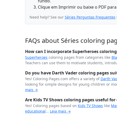
fundo.
Clique em Imprimir ou baixe o PDF para
Need help? See our
Séries Perguntas Frequentes
FAQs about Séries coloring pa
How can I incorporate Superheroes coloring 
Superheroes
coloring pages from categories like
Bl
Teachers can use them to motivate students, introdu
Do you have Darth Vader coloring pages suita
Yes! Coloring-Pages.com offers a variety of
Darth Va
looking for simple designs for young children or more
mais →
Are Kids TV Shows coloring pages useful for 
Yes! Coloring pages based on
Kids TV Shows
like
Ma
educational
...
Leia mais →