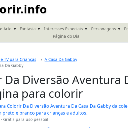
rir.info
▾
▾
▾
▾
de Arte
Fantasia
Interesses Especiais
Personagens
Pr
Página do Dia
e TV para Crianças
A Casa Da Gabby
asa Da Gabby
r Da Diversão Aventura 
na para colorir
· Grátis para uso pessoal