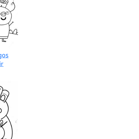
gos
ir