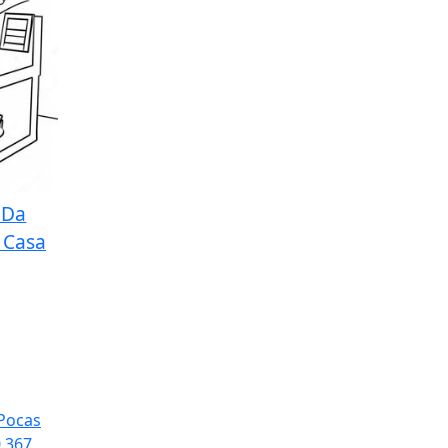
 Da
 Casa