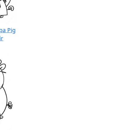
pa Pig
ir