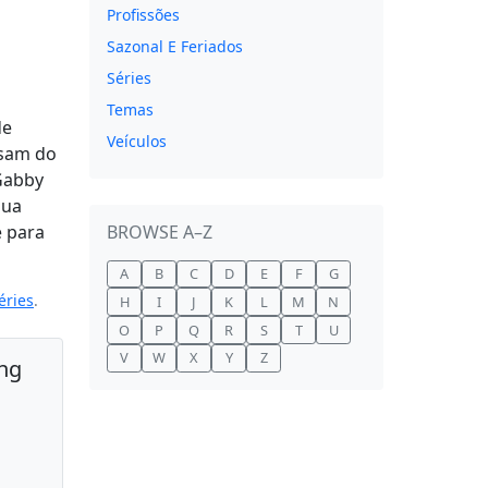
Profissões
Sazonal E Feriados
Séries
Temas
de
Veículos
isam do
 Gabby
sua
e para
BROWSE A–Z
A
B
C
D
E
F
G
éries
.
H
I
J
K
L
M
N
O
P
Q
R
S
T
U
V
W
X
Y
Z
ing