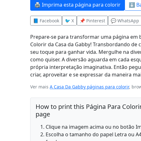
🖨️ Imprima esta página para colorir
⬇️ B
📘 Facebook
🐦 X
📌 Pinterest
💬 WhatsApp
Prepare-se para transformar uma página em 
Colorir da Casa da Gabby! Transbordando de 
seu toque para ganhar vida. Mergulhe na diver
como quiser. A diversão aguarda em cada esq
própria interpretação imaginativa. Então pegue
criar, aproveitar e se expressar da maneira m
Ver mais
A Casa Da Gabby páginas para colorir
, bro
How to print this Página Para Color
page
Clique na imagem acima ou no botão Imp
Escolha o tamanho do papel Letra ou A4