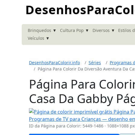
DesenhosParaColo
▾
▾
▾
Brinquedos
Cultura Pop
Diversos
Estilos 
▾
Veículos
DesenhosParaColorir.info
Séries
Programas d
Página Para Colorir Da Diversão Aventura Da C
Página Para Colori
Casa Da Gabby Pági
ID da Página para Colorir: 5449-1486 · 1088×1088 px 