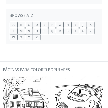
BROWSE A–Z
A
B
C
D
E
F
G
H
I
J
K
L
M
N
O
P
Q
R
S
T
U
V
W
X
Y
Z
PÁGINAS PARA COLORIR POPULARES