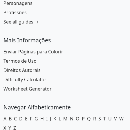
Personagens
Profissões
See all guides →
Mais Informações
Enviar Páginas para Colorir
Termos de Uso
Direitos Autorais
Difficulty Calculator
Worksheet Generator
Navegar Alfabeticamente
A
B
C
D
E
F
G
H
I
J
K
L
M
N
O
P
Q
R
S
T
U
V
W
X
Y
Z