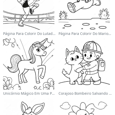
Página Para Colorir Do Lutador Da Wwe Pulando Sobre O Oponente
Página Para Colorir Do Mario Pulando Sobre Goombas
Unicórnio Mágico Em Uma Página Para Colorir Arco-Íris
Corajoso Bombeiro Salvando Um Gato Página Para Colorir