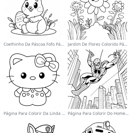
Coelhinho Da Páscoa Fofo Página Para Colorir
Jardim De Flores Colorido Página Para Colorir
Página Para Colorir Da Linda Hello Kitty Com Laço
Página Para Colorir Do Homem-Aranha Balançando Pela Cidade