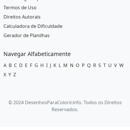
Termos de Uso
Direitos Autorais
Calculadora de Dificuldade
Gerador de Planilhas
Navegar Alfabeticamente
A
B
C
D
E
F
G
H
I
J
K
L
M
N
O
P
Q
R
S
T
U
V
W
X
Y
Z
© 2024 DesenhosParaColorir.info. Todos os Direitos
Reservados.