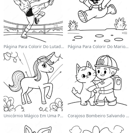
Página Para Colorir Do Lutador Da Wwe Pulando Sobre O Oponente
Página Para Colorir Do Mario Pulando Sobre Goombas
Unicórnio Mágico Em Uma Página Para Colorir Arco-Íris
Corajoso Bombeiro Salvando Um Gato Página Para Colorir