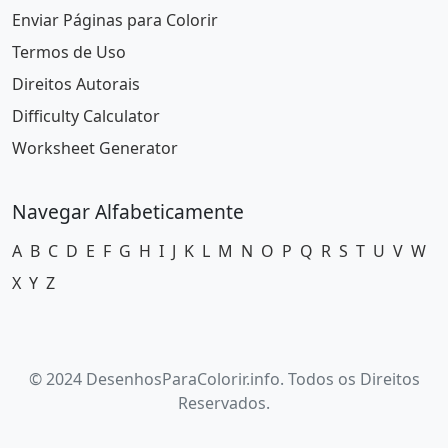
Enviar Páginas para Colorir
Termos de Uso
Direitos Autorais
Difficulty Calculator
Worksheet Generator
Navegar Alfabeticamente
A
B
C
D
E
F
G
H
I
J
K
L
M
N
O
P
Q
R
S
T
U
V
W
X
Y
Z
© 2024 DesenhosParaColorir.info. Todos os Direitos
Reservados.