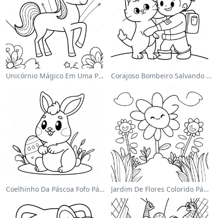
Unicórnio Mágico Em Uma Página Para Colorir Arco-Íris
Corajoso Bombeiro Salvando Um Gato Página Para Colorir
Coelhinho Da Páscoa Fofo Página Para Colorir
Jardim De Flores Colorido Página Para Colorir