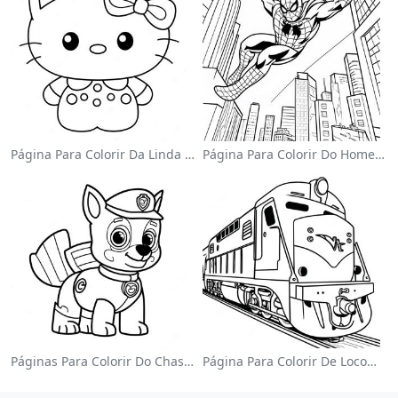
Página Para Colorir Da Linda Hello Kitty Com Laço
Página Para Colorir Do Homem-Aranha Balançando Pela Cidade
Páginas Para Colorir Do Chase Da Patrulha Canina
Página Para Colorir De Locomotiva Colorida