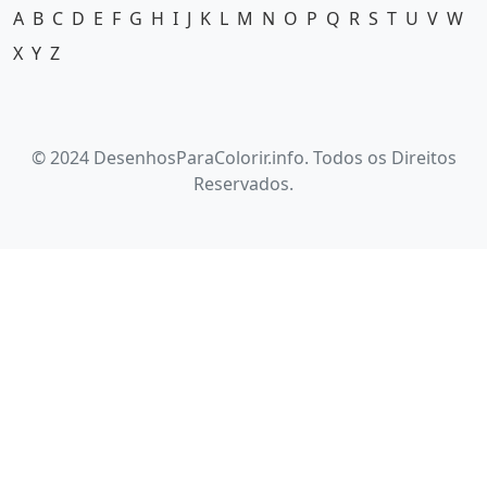
A
B
C
D
E
F
G
H
I
J
K
L
M
N
O
P
Q
R
S
T
U
V
W
X
Y
Z
© 2024 DesenhosParaColorir.info. Todos os Direitos
Reservados.