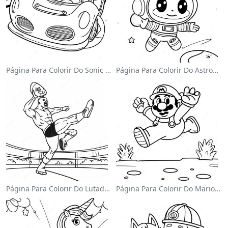
Página Para Colorir Do Sonic Velocista
Página Para Colorir Do Astronauta Fofo Flutuando No Espaço
Página Para Colorir Do Lutador Da Wwe Pulando Sobre O Oponente
Página Para Colorir Do Mario Pulando Sobre Goombas