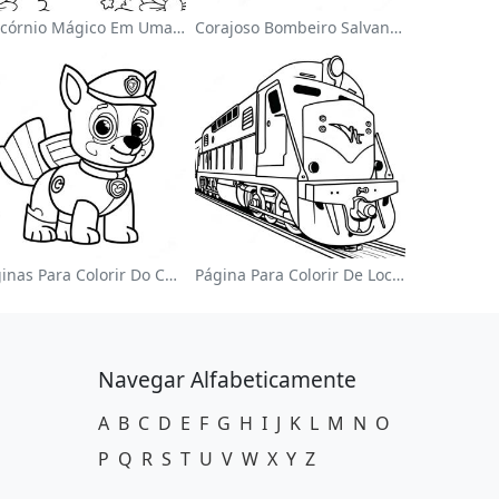
Unicórnio Mágico Em Uma Página Para Colorir Arco-Íris
Corajoso Bombeiro Salvando Um Gato Página Para Colorir
Páginas Para Colorir Do Chase Da Patrulha Canina
Página Para Colorir De Locomotiva Colorida
Navegar Alfabeticamente
A
B
C
D
E
F
G
H
I
J
K
L
M
N
O
P
Q
R
S
T
U
V
W
X
Y
Z