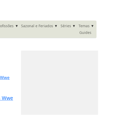
▾
▾
▾
▾
ofissões
Sazonal e Feriados
Séries
Temas
Guides
Da Wwe