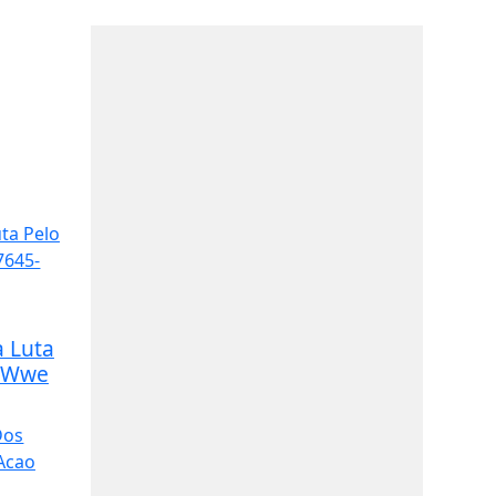
a Luta
 Wwe