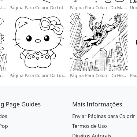
Página Para Colorir Do Astronauta Fofo Flutuando No Espaço
Página Para Colorir Do Lutador Da Wwe Pulando Sobre O Oponente
Página Para Colorir Do Mario Pulando Sobre Goombas
Jardim De Flores Colorido Página Para Colorir
Página Para Colorir Da Linda Hello Kitty Com Laço
Página Para Colorir Do Homem-Aranha Balançando Pela Cidade
ng Page Guides
Mais Informações
dos
Enviar Páginas para Colorir
 Pop
Termos de Uso
s
Direitos Autorais