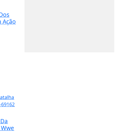
 Dos
m Ação
 Da
a Wwe