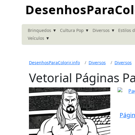
DesenhosParaColo
▾
▾
▾
Brinquedos
Cultura Pop
Diversos
Estilos 
▾
Veículos
DesenhosParaColorir.info
Diversos
Diversos
Vetorial Páginas Pa
Págin